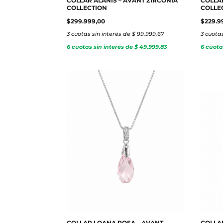
COLLAR ALANIS – AVANT ZIRCONIA
COLLA
COLLECTION
COLLE
$
299.999,00
$
229.9
3 cuotas sin interés de $ 99.999,67
3 cuotas
6 cuotas sin interés de $ 49.999,83
6 cuota
COLLAR LOANA ROSA – AVANT
COLLA