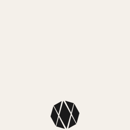
$
119.999,00
3 cuotas sin interés de $ 39.999,67
¡Lo quiero!
MEDIOS DE PAGO
MercadoPago
3 cuotas sin interés de $ 39.999,67
MEDIOS DE ENVÍO
NUESTROS LOCALES