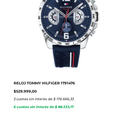
RELOJ TOMMY HILFIGER 1791476
$
529.999,00
3 cuotas sin interés de $ 176.666,33
6 cuotas sin interés de $ 88.333,17