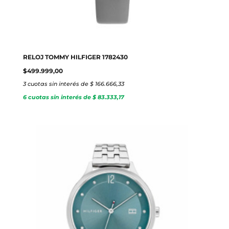
RELOJ TOMMY HILFIGER 1782430
$
499.999,00
3 cuotas sin interés de $ 166.666,33
6 cuotas sin interés de $ 83.333,17