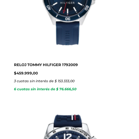
RELOJ TOMMY HILFIGER 1792009
$
459.999,00
3 cuotas sin interés de $ 153.333,00
6 cuotas sin interés de $ 76.666,50