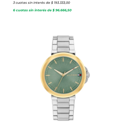
3 cuotas sin interés de $ 193.333,00
6 cuotas sin interés de $ 96.666,50