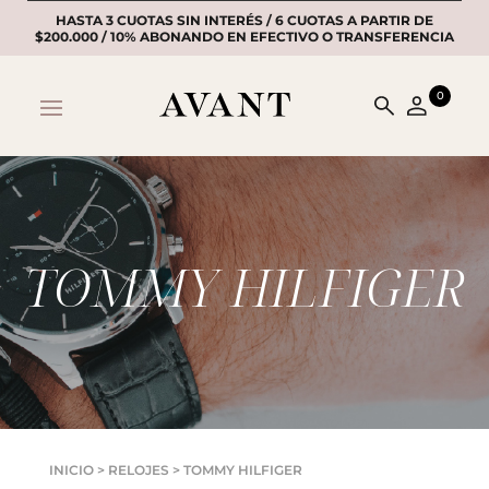
HASTA 3 CUOTAS SIN INTERÉS / 6 CUOTAS A PARTIR DE
$200.000 / 10% ABONANDO EN EFECTIVO O TRANSFERENCIA
0
TOMMY HILFIGER
INICIO
>
RELOJES
> TOMMY HILFIGER