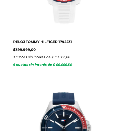
RELOJ TOMMY HILFIGER 1792231
$
399.999,00
3 cuotas sin interés de $ 133.333,00
6 cuotas sin interés de $ 66.666,50