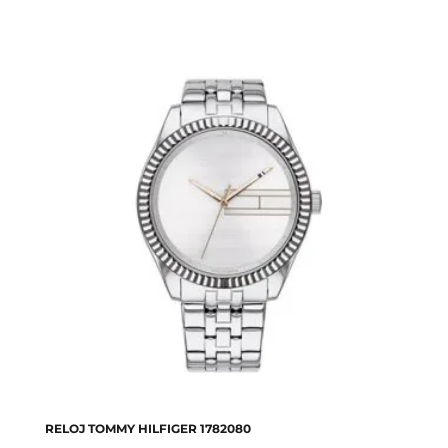
RELOJ TOMMY HILFIGER 1782080