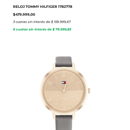
RELOJ TOMMY HILFIGER 1782778
$
479.999,00
3 cuotas sin interés de $ 159.999,67
6 cuotas sin interés de $ 79.999,83