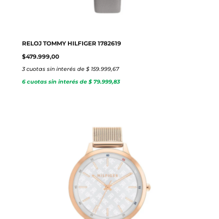
RELOJ TOMMY HILFIGER 1782619
$
479.999,00
3 cuotas sin interés de $ 159.999,67
6 cuotas sin interés de $ 79.999,83