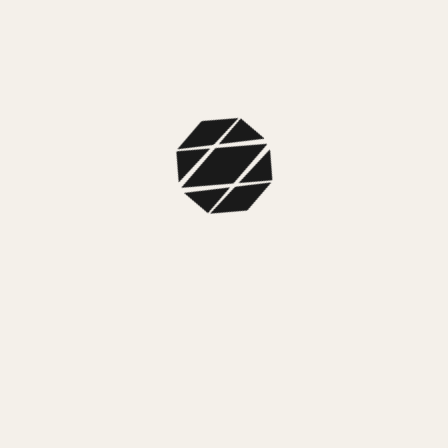
de su web.
Nuestro sitio web emplea las cookies para
poder identificar las páginas que son
visitadas y su frecuencia. Esta información
es empleada únicamente para análisis
estadístico y después la información se
elimina de forma permanente. Usted
puede eliminar las cookies en cualquier
momento desde su ordenador. Sin
embargo las cookies ayudan a
proporcionar un mejor servicio de los sitios
web, estás no dan acceso a información de
su ordenador ni de usted, a menos de que
usted así lo quiera y la proporcione
directamente, visitas a una web . Usted
puede aceptar o negar el uso de cookies,
sin embargo la mayoría de navegadores
aceptan cookies automáticamente pues
sirve para tener un mejor servicio web.
También usted puede cambiar la
configuración de su ordenador para
declinar las cookies. Si se declinan es