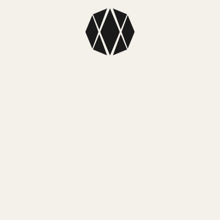
MEDIOS DE ENVÍO
NUESTROS LOCALES
SKU
: 5P5-4P6
El set incluye pulsera y collar.
Colección
: Pearl Collection
Dimensiones Collar
: Cadena: Largo mínimo 41cm – Largo
máximo 44cm
Perlas de 4mm de diámetro
Pulsera:
Dimensiones: Largo mínimo 17.5cm – Largo máximo 21cm
Perlas de 4mm de diámetro
Material
: Plata 925
Perlas Swarovski