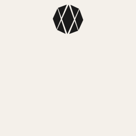
Color: Plata
Colección: Silver Collection
Dimensiones: Cadena: Largo 60cm
Cadena con cruz de 8cm de largo
Bolitas de plata de 4mm de diámetro
Material: Plata 925 con baño de rodio
También te puede
encantar…