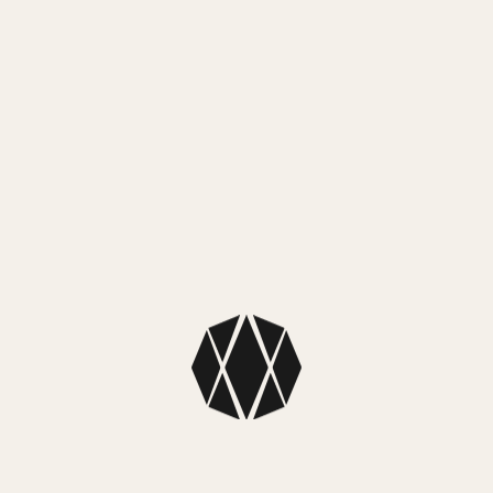
6 cuotas si
SIN EXIS
MEDIO
Mercado
MEDIO
NUEST
SKU: 1782336
Colección: 
Color caja: P
Color malla: 