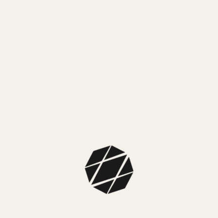
pantalla. Recepción de notificaciones de llamadas y
mensajes de texto, wapp, Fb, Twitter, etc. Recordatorio de
tomar agua y sedentarismo, sensor de frecuencia cardíaca,
oxígeno en sangre, presión arterial, temperatura corporal.
Modo multideporte: correr, caminar, escalar, bicicleta,
futbol, básquet. Cuenta pasos, monitoreo del sueño,
cuenta calorías, control cámara remota, buscador.
$
15.999,00
3 cuotas sin interés de $ 5.333,00
SIN EXISTENCIAS
MEDIOS DE PAGO
MercadoPago
3 cuotas sin interés de $ 5.333,00
MEDIOS DE ENVÍO