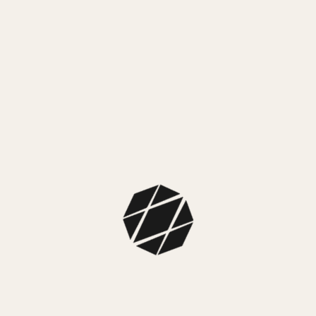
escalar, bicicleta, futbol, basquet, etc. Cuenta pasos,
monitoreo del sueño, respiración, control cámara remota,
buscador, clima. Modo bloqueo de pantalla.
$
13.999,00
3 cuotas sin interés de $ 4.666,33
SIN EXISTENCIAS
MEDIOS DE PAGO
MercadoPago
3 cuotas sin interés de $ 4.666,33
MEDIOS DE ENVÍO
NUESTROS LOCALES