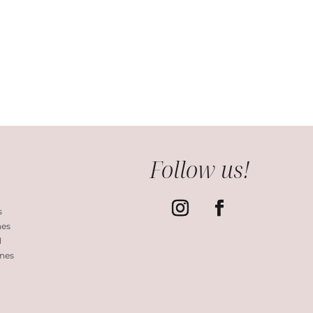
Follow us!
s
nes
d
nes