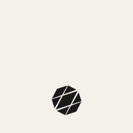
MEDIOS DE PAGO
MercadoPago
3 cuotas sin interés de $ 2.666,33
MEDIOS DE ENVÍO
NUESTROS LOCALES
SKU: LAX-PLA-06
Colección: Mistral Mujer
Color caja: Violeta
Color malla: Violeta
Color fondo: Violeta
Material caja: Resina
Material malla: Silicona
Tipo: Analógico
Sistema de carga: Pila
Sumergibilidad: Resistente al agua 100m