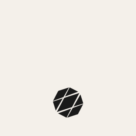
MEDIOS DE PAGO
MercadoPago
3 cuotas sin interés de $ 26.666,33
MEDIOS DE ENVÍO
NUESTROS LOCALES
SKU:
LAX-AAL-01
Colección:
Mistral Mujer
Color caja:
Negra
Color malla:
Negra
Color fondo:
Blanco
Dimensiones:
Diámetro caja: 35mm
Material caja:
Resina
Material malla:
Silicona
Tipo:
Analógico
Sistema de carga:
Pila