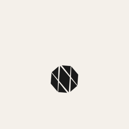
Mercado
MEDIO
NUEST
SKU: GDX-NP
Colección: M
Color caja: N
Color malla:
Color fondo:
Dimensiones
Espesor caja
Material caja
Material malla
Tipo: Digital
Sistema de ca
Sumergibilid