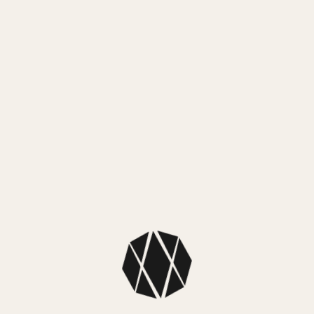
SIN EXISTENCIAS
MEDIOS DE PAGO
MercadoPago
3 cuotas sin interés de $ 4.333,00
MEDIOS DE ENVÍO
NUESTROS LOCALES
SKU: W1240L1
Colección: Guess Mujer
Color caja: Plateado
Color malla: Rosa
Color fondo:Plateado y Rosa
Dimensiones: Diámetro caja: 40mm