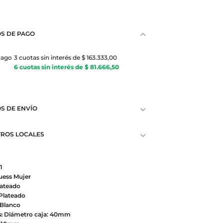
S DE PAGO
Pago
3 cuotas sin interés de $ 163.333,00
6 cuotas sin interés de $ 81.666,50
S DE ENVÍO
ROS LOCALES
1
ess Mujer
ateado
Plateado
Blanco
:
Diámetro caja: 40mm