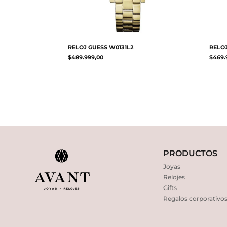
RELOJ GUESS W0131L2
RELO
$
489.999,00
$
469.
PRODUCTOS
Joyas
Relojes
Gifts
Regalos corporativo