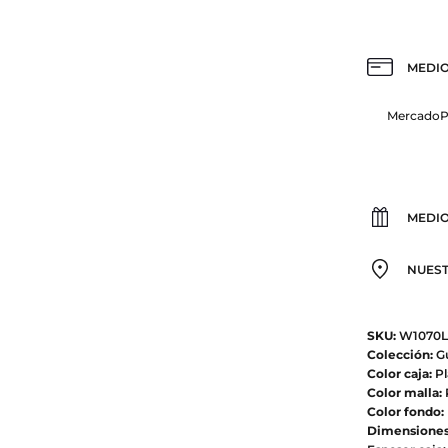
MEDIO
Mercado
MEDIO
NUEST
SKU:
W1070L
Colección:
Gu
Color caja:
Pl
Color malla:
Color fondo:
Dimensiones