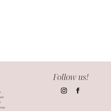
Follow us!
s
nes
d
nes