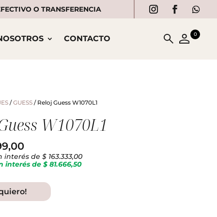
 EFECTIVO O TRANSFERENCIA
0
NOSOTROS
CONTACTO
JES
/
GUESS
/ Reloj Guess W1070L1
 Guess W1070L1
99,00
n interés de $ 163.333,00
n interés de $ 81.666,50
 quiero!