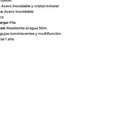
: 10mm
:
Acero inoxidable y cristal mineral
a:
Acero inoxidable
co
arga:
Pila
ad:
Resistente al agua 50m
ujas luminiscentes y multifunción
ial 1 año