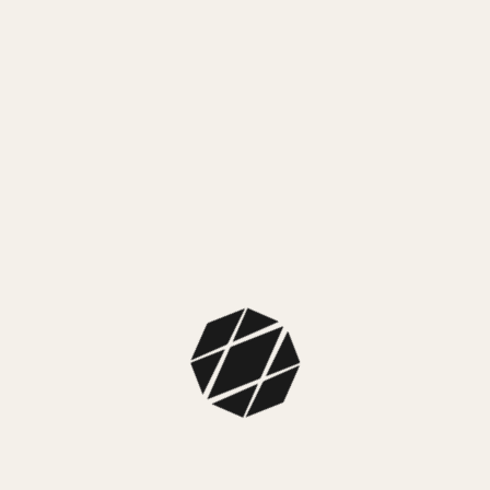
MercadoPago
3 cuotas sin interés de $ 5.333,00
MEDIOS DE ENVÍO
NUESTROS LOCALES
SKU: W1049G1
Colección: Guess Hombre
Color caja: Plateado con bisel azul
Color malla: Azul
Color fondo: Negro y azul
Dimensiones: Diámetro caja: 45mm
Material caja: Acero inoxidable y cristal mineral
Material malla: Caucho
Tipo: Analógico
Sistema de carga: Pila
Sumergibilidad: 100m