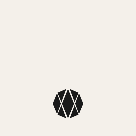
MercadoPago
3 cuotas sin interés de $ 9.999,67
MEDIOS DE ENVÍO
NUESTROS LOCALES
SKU: W0485G1
Colección: Guess Hombre
Color caja: Rosé con bisel azul
Color malla: Azul
Color fondo: Azul y rosé
Dimensiones: Diámetro caja: 46mm
Espesor caja: 13mm
Material caja: Acero inoxidable y cristal mineral
Material malla: Caucho
Tipo: Analógico
Sistema de carga: Pila