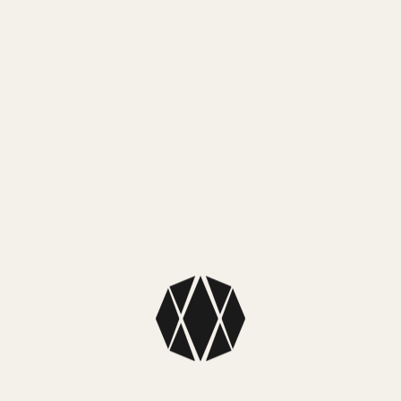
MEDIOS DE PAGO
MercadoPago
3 cuotas sin interés de $ 7.333,00
MEDIOS DE ENVÍO
NUESTROS LOCALES
SKU: F16748,4
Colección: Festina Classics
Color caja: Plateado
Color malla: Plateado
Color fondo: Negro
Diámetro caja: 31mm
Material caja: Acero inoxidable, cristal mineral.
Material malla: Acero inoxidable
Tipo: Analógico