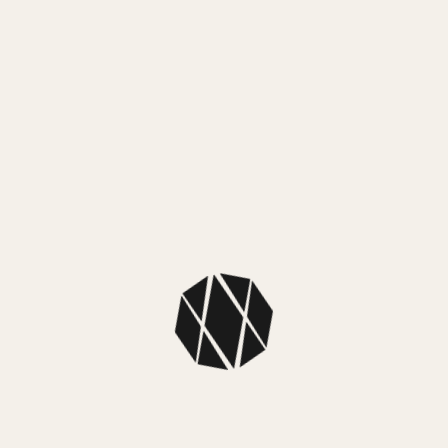
MercadoPago
3 cuotas sin interés de $ 28.999,67
MEDIOS DE ENVÍO
NUESTROS LOCALES
SKU: F16647,1
Colección: Festina Mujer
Color caja: Dorado
Color malla: Blanco
Color fondo: Blanco
Diámetro caja: 38mm
Material caja: Acero inoxidable, cristal mineral.
Material malla: Cuero
Tipo: Analógico
Sistema de carga: Pila
Sumergibilidad: 50m