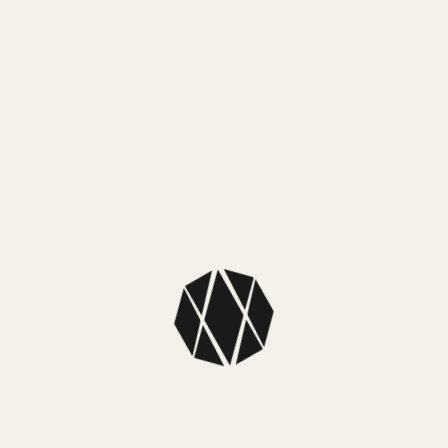
MEDIO
Mercado
MEDIO
NUEST
SKU: F16790,
Colección: Fe
Color caja: P
Color malla: 
Color fondo:
Diámetro ca
Material caja:
Material mall