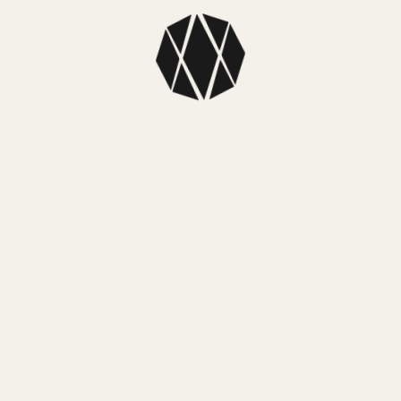
Dimensiones
Espesor caj
Material caja
Material mall
Tipo:
Analógi
Sistema de c
Sumergibilid
Funciones:
F
Garantía:
Ofic
También te puede encantar…