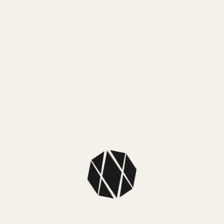
MEDIOS DE PAGO
MercadoPago
3 cuotas sin interés de $ 299.999,67
6 cuotas sin interés de $ 149.999,83
MEDIOS DE ENVÍO
NUESTROS LOCALES
SKU: CA069088E
Colección: Citizen Ecodrive
Color caja: Plateado, Negro
Color malla: Plateado
Color fondo: Negro
Dimensiones: Diámetro caja: 44mm
Material caja: Acero inoxidable y cristal mineral
Material malla: Acero inoxidable
Tipo: Analógico