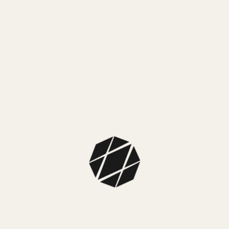
MEDIO
Mercado
MEDIO
NUEST
<p style=»tex
Colección: Ci
Color caja: P
Color malla: 
Color fondo:
Dimensiones: