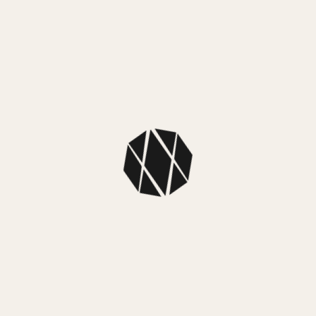
Material caja:
Acero inoxidable
Material malla:
Acero inoxidable
Tipo:
Analógico
Sistema de carga:
Pila
Sumergibilidad:
Resistente al agua 50m
Funciones:
Fechador
Funciones clásicas de reloj:
horas, minutos, segundos
Precisión:
± 20 segundos por mes
Garantía:
Oficial 2 años
También te puede
encantar…