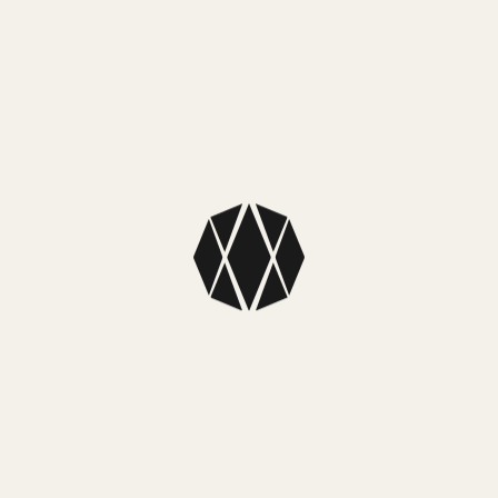
Material caja:
Acero inoxidable
Material malla:
Acero inoxidable
Tipo:
Analógico
Sistema de carga:
Pila
Sumergibilidad:
Resistente al agua 50m
Funciones:
Fechador
Funciones clásicas de reloj:
horas, minutos, segundos
Precisión:
± 20 segundos por mes
Garantía:
Oficial 2 años
También te puede
encantar…