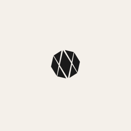
Material caja:
Acero inoxidable
Material malla:
Acero inoxidable
Tipo:
Analógico
Sistema de carga:
Pila
Sumergibilidad:
Resistente al agua 30m
Funciones:
Fechador
Funciones clásicas de reloj:
horas, minutos, segundos
Garantía:
Oficial 2 años
También te puede
encantar…