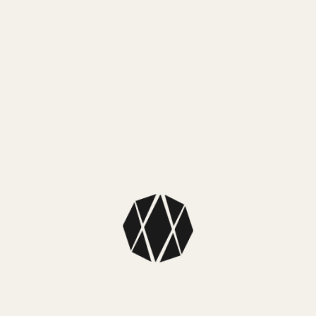
Colección: Casio G-Shock
Color caja: Negro
Color malla: Negro
Color fondo: Negro
Dimensiones: 46.4 x 43.8 x 12mm
Material caja: Resina de base biológica
Material malla: Resina de base biológica
Tipo: Digital
Sistema de carga: Pila
Sumergibilidad: Resistente al agua 200m
Bluetooth: Se conecta a un teléfono inteligente y ajusta
automáticamente la hora
Medición del conteo de pasos: Rango de visualización de
conteo de pasos: de 0 a 999 999 pasos. Visualización del
progreso del objetivo de pasos (margen de configuración
del objetivo de conteo de pasos: de 1000 a 50 000,
aumentos de 1000 pasos). Gráfico de conteo de pasos
(Conteo de pasos por hora para las últimas 7 horas en un
gráfico de 6 niveles). Indicador de pasos
Funciones
Luz LED (Super Illuminator). Interruptor de luz automática,
selección de duración de la iluminación [1,5 o 3 segundos],
persistencia luminosa