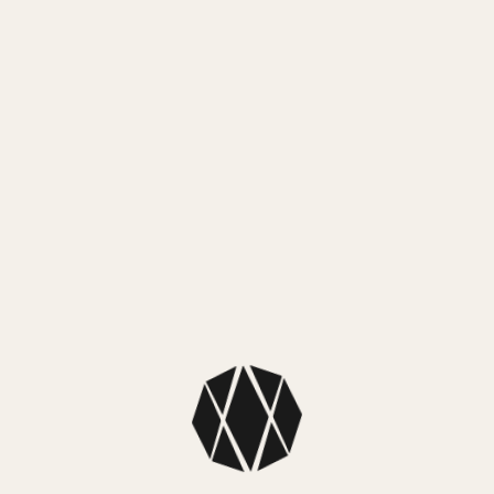
Mercado
MEDIO
NUEST
SKU: A168W
Colección: Ca
Color caja: P
Color malla: 
Color fondo: 
Dimensiones:
Material caj
Material mall
Tipo: Digital
Sistema de ca
Sumergibilida
Funciones: