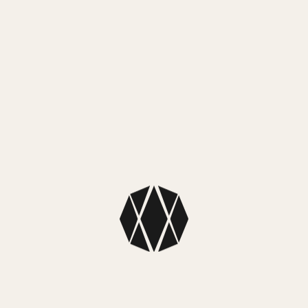
MEDIO
Mercado
MEDIO
NUEST
SKU: 96B469
Colección: S
Color caja: P
Color malla: 
Color fondo: 
Dimensiones