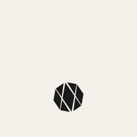
MEDIO
Mercado
MEDIO
NUEST
SKU: 5SCB26
Color: Platea
Colección: Si
Dimensiones
Material: Plat