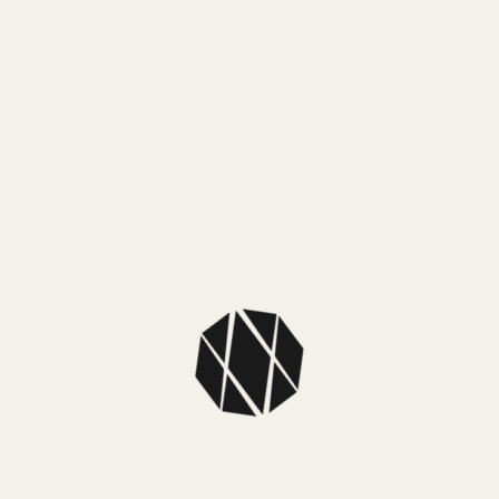
¡Lo
MEDIO
Mercado
MEDIO
NUEST
SKU: 9SZP32
Color: Platea
Colección: Si