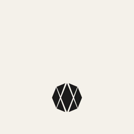
MEDIO
Mercado
MEDIO
NUEST
SKU: 4Z140
Color: Blanco
Colección: Zi
Dimensiones
45cm
Dije de 15mm