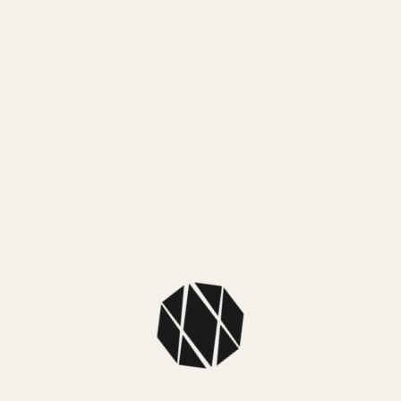
3 cuotas sin interés de $ 25.666,33
¡Lo quiero!
MEDIOS DE PAGO
MercadoPago
3 cuotas sin interés de $ 25.666,33
MEDIOS DE ENVÍO
NUESTROS LOCALES
SKU: 1Z5