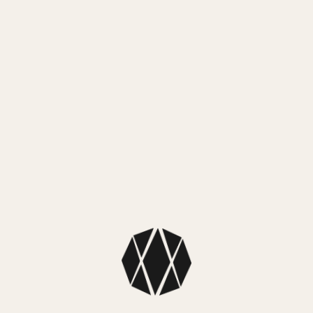
¡Lo quiero!
MEDIOS DE PAGO
MercadoPago
3 cuotas sin interés de $ 49.999,67
MEDIOS DE ENVÍO
NUESTROS LOCALES
SKU: 1CZE35
Color: Blanco
Colección: Zirconia Collection