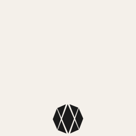
¡Lo quiero!
MEDIOS DE PAGO
MercadoPago
3 cuotas sin interés de $ 83.333,00
6 cuotas sin interés de $ 41.666,50
MEDIOS DE ENVÍO
NUESTROS LOCALES
SKU: 1Z98D