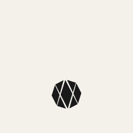
MEDIO
Mercado
MEDIO
NUEST
SKU: 1Z61D
Color: Dorad
Colección: Go
Estilo: Aro p
Dimensiones:
cubic circul
Material: Pla
Cristales zirc