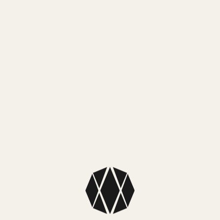
$
211.999,00
3 cuotas sin interés de $ 70.666,33
6 cuotas sin interés de $ 35.333,17
¡Lo quiero!
MEDIOS DE PAGO
MercadoPago
3 cuotas sin interés de $ 70.666,33
6 cuotas sin interés de $ 35.333,17
MEDIOS DE ENVÍO
NUESTROS LOCALES