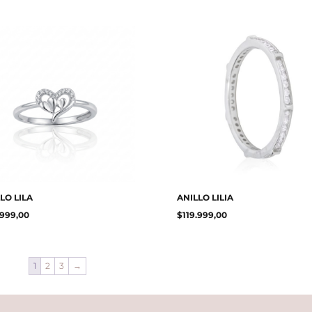
LO LILA
ANILLO LILIA
.999,00
$
119.999,00
1
2
3
→